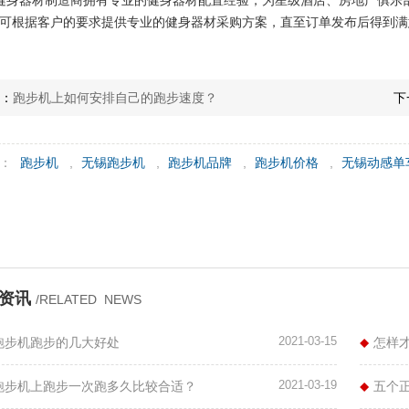
身器材制造商拥有专业的健身器材配置经验，为星级酒店、房地产俱乐
可根据客户的要求提供专业的健身器材采购方案，直至订单发布后得到满
条：
跑步机上如何安排自己的跑步速度？
下
签：
跑步机
,
无锡跑步机
,
跑步机品牌
,
跑步机价格
,
无锡动感单
关资讯
/RELATED NEWS
2021-03-15
跑步机跑步的几大好处
怎样
2021-03-19
跑步机上跑步一次跑多久比较合适？
五个