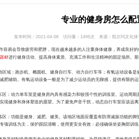
专业的健身房怎么配
发布时间：2021-04-08
访问量：1495次
来源：凯尔玛文化体
容易会导致疲劳和肥胖，现在越来越多的人注重身体健康，养成良好的
器材
进行健身活动、提高身体素质、充满工作和生活精神的固定场所。那
区域：跑步机、椭圆机、健身自行车、动力自行车等；有氧运动设备是
减肥辅助。有氧运动设备一般是为了减少运动员的无聊感，提供有限的运
区：动力单车室是健身房内具有感染力和较强个性的训练室。运动周期
实现健身和身体塑造的愿望。为了避免声音干扰，动态自行车室应该远离体
区：功能是健身、减肥、健美。该地区地面应覆盖有防滑减振功能的脚
专项训练为主，保护跟踪清晰，使用更安全有效：必须确保坐姿胸部训练