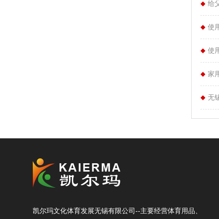
给
使
使
家
无
凯尔玛文化体育发展无锡有限公司--主要经营体育用品、